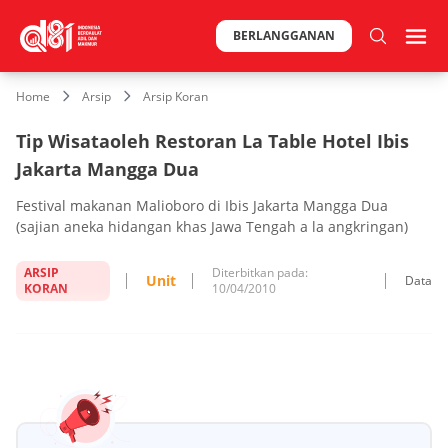
BERLANGGANAN
Home
Arsip
Arsip Koran
Tip Wisataoleh Restoran La Table Hotel Ibis
Jakarta Mangga Dua
Festival makanan Malioboro di Ibis Jakarta Mangga Dua
(sajian aneka hidangan khas Jawa Tengah a la angkringan)
ARSIP
Diterbitkan pada:
Unit
Data
KORAN
10/04/2010