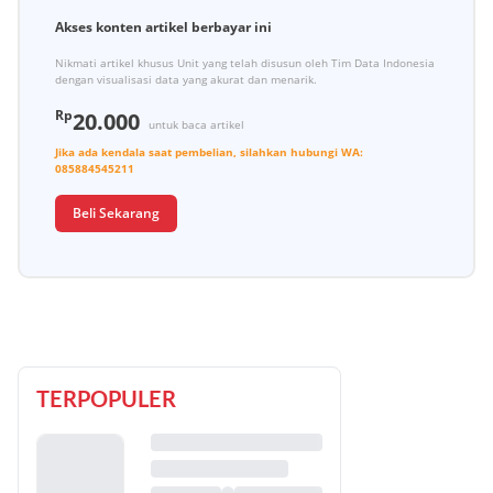
Akses konten artikel berbayar ini
Nikmati artikel khusus Unit yang telah disusun oleh Tim Data Indonesia
dengan visualisasi data yang akurat dan menarik.
Rp
20.000
untuk baca artikel
Jika ada kendala saat pembelian, silahkan hubungi
WA:
085884545211
Beli Sekarang
TERPOPULER