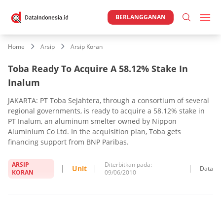
BERLANGGANAN
Home
Arsip
Arsip Koran
Toba Ready To Acquire A 58.12% Stake In
Inalum
JAKARTA: PT Toba Sejahtera, through a consortium of several
regional governments, is ready to acquire a 58.12% stake in
PT Inalum, an aluminum smelter owned by Nippon
Aluminium Co Ltd. In the acquisition plan, Toba gets
financing support from BNP Paribas.
ARSIP
Diterbitkan pada:
Unit
Data
KORAN
09/06/2010