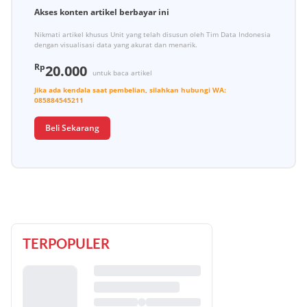
Akses konten artikel berbayar ini
Nikmati artikel khusus Unit yang telah disusun oleh Tim Data Indonesia
dengan visualisasi data yang akurat dan menarik.
Rp
20.000
untuk baca artikel
Jika ada kendala saat pembelian, silahkan hubungi
WA:
085884545211
Beli Sekarang
TERPOPULER