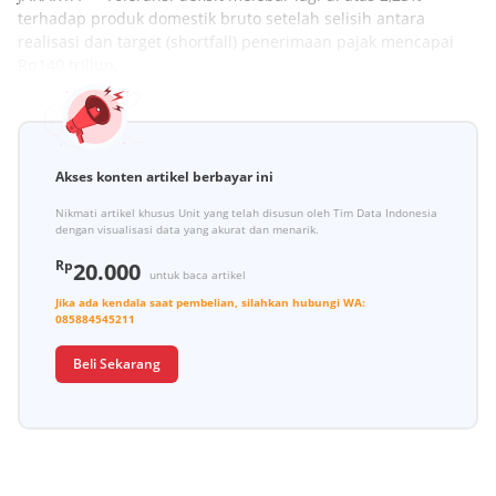
terhadap produk domestik bruto setelah selisih antara
realisasi dan target (shortfall) penerimaan pajak mencapai
Rp140 triliun.
Akses konten artikel berbayar ini
Nikmati artikel khusus Unit yang telah disusun oleh Tim Data Indonesia
dengan visualisasi data yang akurat dan menarik.
Rp
20.000
untuk baca artikel
Jika ada kendala saat pembelian, silahkan hubungi
WA:
085884545211
Beli Sekarang