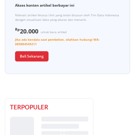
Akses konten artikel berbayar ini
Nikmati artikel khusus Unit yang telah disusun oleh Tim Data Indonesia
dengan visualisasi data yang akurat dan menarik.
Rp
20.000
untuk baca artikel
Jika ada kendala saat pembelian, silahkan hubungi
WA:
085884545211
Beli Sekarang
TERPOPULER