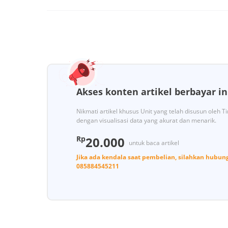
Akses konten artikel berbayar in
Nikmati artikel khusus Unit yang telah disusun oleh 
dengan visualisasi data yang akurat dan menarik.
Rp
20.000
untuk baca artikel
Jika ada kendala saat pembelian, silahkan hubun
085884545211