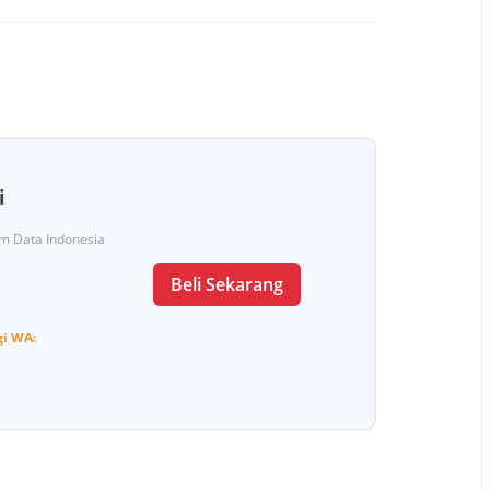
i
Tim Data Indonesia
Beli Sekarang
gi
WA: