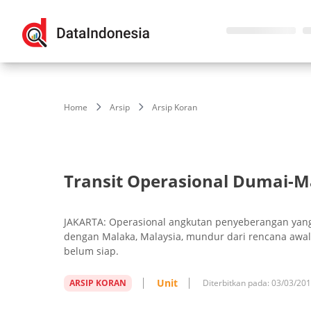
Home
Arsip
Arsip Koran
Transit Operasional Dumai-M
JAKARTA: Operasional angkutan penyeberangan yang
dengan Malaka, Malaysia, mundur dari rencana awal k
belum siap.
Unit
ARSIP KORAN
Diterbitkan pada:
03/03/20