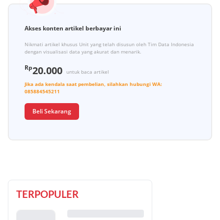
Akses konten artikel berbayar ini
Nikmati artikel khusus Unit yang telah disusun oleh Tim Data Indonesia
dengan visualisasi data yang akurat dan menarik.
Rp
20.000
untuk baca artikel
Jika ada kendala saat pembelian, silahkan hubungi
WA:
085884545211
Beli Sekarang
TERPOPULER