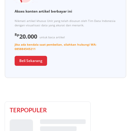
Akses konten artikel berbayar ini
Nikmati artikel khusus Unit yang telah disusun oleh Tim Data Indonesia
dengan visualisasi data yang akurat dan menarik.
Rp
20.000
untuk baca artikel
Jika ada kendala saat pembelian, silahkan hubungi
WA:
085884545211
Beli Sekarang
TERPOPULER