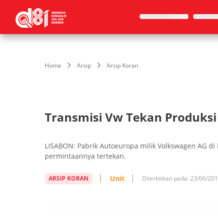
Home
Arsip
Arsip Koran
Transmisi Vw Tekan Produksi
LISABON: Pabrik Autoeuropa milik Volkswagen AG di 
permintaannya tertekan.
Unit
ARSIP KORAN
Diterbitkan pada:
23/06/20