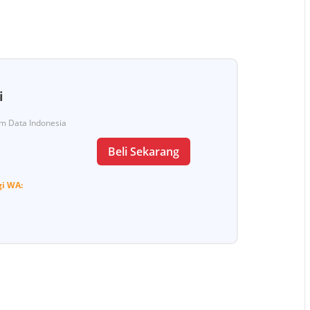
i
Tim Data Indonesia
Beli Sekarang
gi
WA: