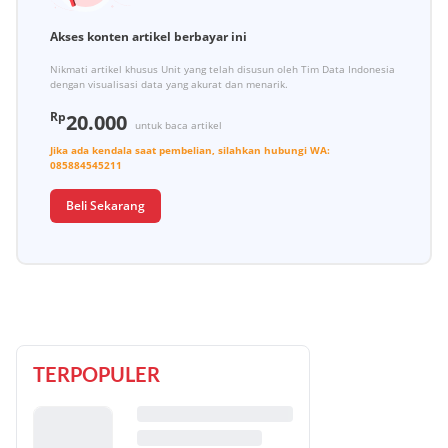
Akses konten artikel berbayar ini
Nikmati artikel khusus Unit yang telah disusun oleh Tim Data Indonesia
dengan visualisasi data yang akurat dan menarik.
Rp
20.000
untuk baca artikel
Jika ada kendala saat pembelian, silahkan hubungi
WA:
085884545211
Beli Sekarang
TERPOPULER