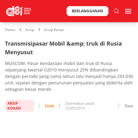
BERLANGGANAN
Home
Arsip
Arsip Koran
Transmisipasar Mobil &amp; truk di Rusia
Menyusut
MOSCOW: Pasar kendaraan mobil dan truk di Rusia
sepanjang kwartal I/2010 menyusut 25% dibandingkan
dengan periode yang sama tahun lalu menjadi hanya 293.030
unit, sejalan dengan penurunan penjualan yang diderita oleh
sebagian besar merek.
ARSIP
Diterbitkan pada:
Unit
Data
KORAN
03/05/2010