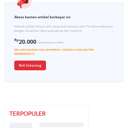
Akses konten artikel berbayar ini
Nikmati artikel khusus Unit yang telah disusun oleh Tim Data Indonesia
dengan visualisasi data yang akurat dan menarik.
Rp
20.000
untuk baca artikel
Jika ada kendala saat pembelian, silahkan hubungi
WA:
085884545211
Beli Sekarang
TERPOPULER