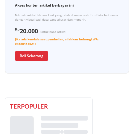
Akses konten artikel berbayar ini
Nikmati artikel khusus Unit yang telah disusun oleh Tim Data Indonesia
dengan visualisasi data yang akurat dan menarik.
Rp
20.000
untuk baca artikel
Jika ada kendala saat pembelian, silahkan hubungi
WA:
085884545211
Beli Sekarang
TERPOPULER