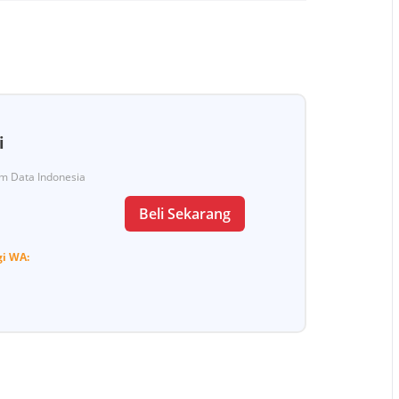
i
Tim Data Indonesia
Beli Sekarang
gi
WA: