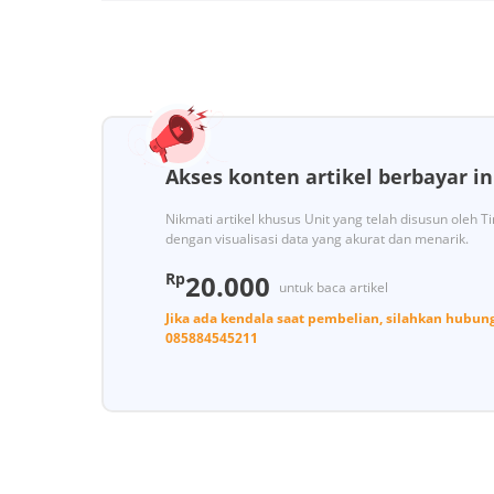
Akses konten artikel berbayar in
Nikmati artikel khusus Unit yang telah disusun oleh 
dengan visualisasi data yang akurat dan menarik.
Rp
20.000
untuk baca artikel
Jika ada kendala saat pembelian, silahkan hubun
085884545211