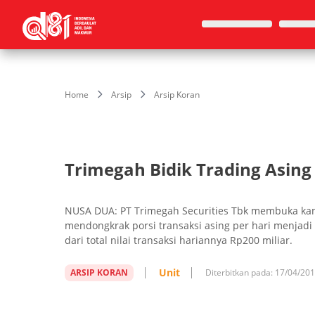
Home
Arsip
Arsip Koran
Trimegah Bidik Trading Asing
NUSA DUA: PT Trimegah Securities Tbk membuka kan
mendongkrak porsi transaksi asing per hari menjadi
dari total nilai transaksi hariannya Rp200 miliar.
Unit
ARSIP KORAN
Diterbitkan pada:
17/04/20