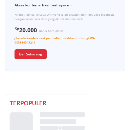
Akses konten artikel berbayar ini
Nikmati artikel khusus Unit yang telah disusun oleh Tim Data Indonesia
dengan visualisasi data yang akurat dan menarik.
Rp
20.000
untuk baca artikel
Jika ada kendala saat pembelian, silahkan hubungi
WA:
085884545211
Beli Sekarang
TERPOPULER