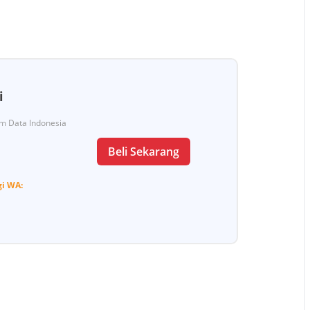
i
Tim Data Indonesia
Beli Sekarang
gi
WA: