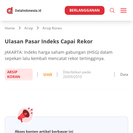
BERLANGGANAN
Home
Arsip
Arsip Koran
Ulasan Pasar Indeks Capai Rekor
JAKARTA: Indeks harga saham gabungan (IHSG) dalam
sepekan lalu kembali mencatat rekor tertingginya.
ARSIP
Diterbitkan pada:
Unit
Data
KORAN
20/09/2010
Akses konten artikel berbayar ini