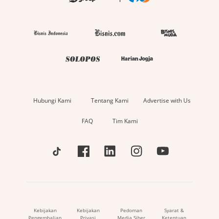
Hubungi Kami
Tentang Kami
Advertise with Us
FAQ
Tim Kami
Kebijakan
Kebijakan
Pedoman
Syarat &
Pengembalian
Privasi
Media Siber
Ketentuan