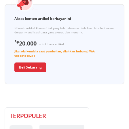
Akses konten artikel berbayar ini
Nikmati artikel khusus Unit yang telah disusun oleh Tim Data Indonesia
dengan visualisasi data yang akurat dan menarik.
Rp
20.000
untuk baca artikel
Jika ada kendala saat pembelian, silahkan hubungi
WA:
085884545211
Beli Sekarang
TERPOPULER