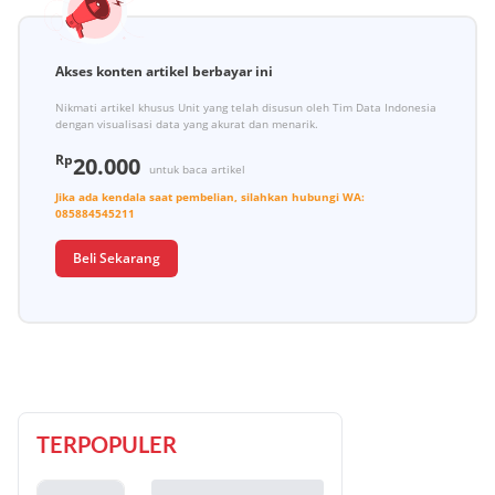
Akses konten artikel berbayar ini
Nikmati artikel khusus Unit yang telah disusun oleh Tim Data Indonesia
dengan visualisasi data yang akurat dan menarik.
Rp
20.000
untuk baca artikel
Jika ada kendala saat pembelian, silahkan hubungi
WA:
085884545211
Beli Sekarang
TERPOPULER