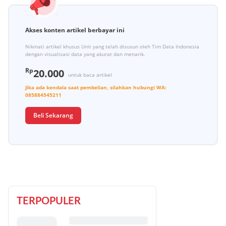
Akses konten artikel berbayar ini
Nikmati artikel khusus Unit yang telah disusun oleh Tim Data Indonesia
dengan visualisasi data yang akurat dan menarik.
Rp
20.000
untuk baca artikel
Jika ada kendala saat pembelian, silahkan hubungi
WA:
085884545211
Beli Sekarang
TERPOPULER