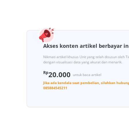
Akses konten artikel berbayar in
Nikmati artikel khusus Unit yang telah disusun oleh 
dengan visualisasi data yang akurat dan menarik.
Rp
20.000
untuk baca artikel
Jika ada kendala saat pembelian, silahkan hubun
085884545211