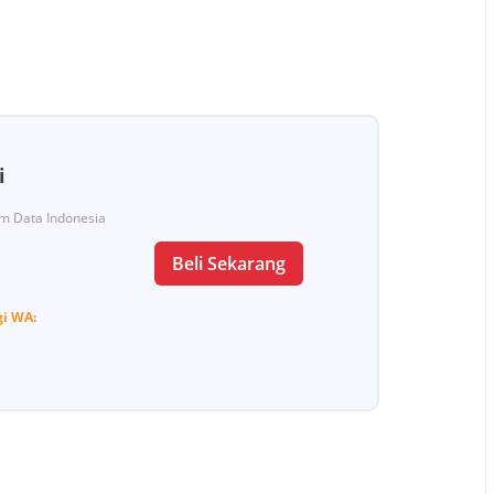
i
Tim Data Indonesia
Beli Sekarang
gi
WA: