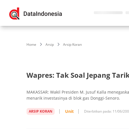
Home
Arsip
Arsip Koran
Wapres: Tak Soal Jepang Tarik
MAKASSAR: Wakil Presiden M. Jusuf Kalla menegaskan
menarik investasinya di blok gas Donggi-Senoro.
Unit
ARSIP KORAN
Diterbitkan pada:
11/06/20