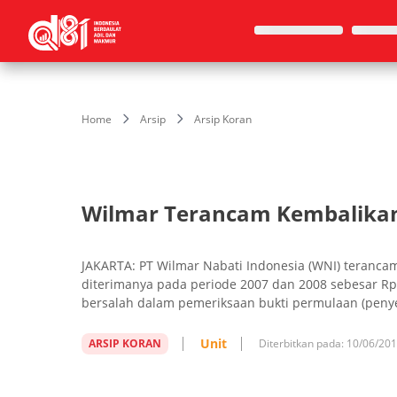
Home
Arsip
Arsip Koran
Wilmar Terancam Kembalikan R
JAKARTA: PT Wilmar Nabati Indonesia (WNI) teranca
diterimanya pada periode 2007 dan 2008 sebesar Rp2
bersalah dalam pemeriksaan bukti permulaan (penyel
Unit
ARSIP KORAN
Diterbitkan pada:
10/06/20