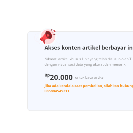
Akses konten artikel berbayar in
Nikmati artikel khusus Unit yang telah disusun oleh 
dengan visualisasi data yang akurat dan menarik.
Rp
20.000
untuk baca artikel
Jika ada kendala saat pembelian, silahkan hubun
085884545211