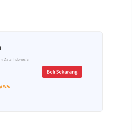
i
Tim Data Indonesia
Beli Sekarang
gi
WA: