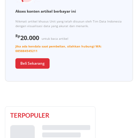
Akses konten artikel berbayar ini
Nikmati artikel khusus Unit yang telah disusun oleh Tim Data Indonesia
dengan visualisasi data yang akurat dan menarik.
Rp
20.000
untuk baca artikel
Jika ada kendala saat pembelian, silahkan hubungi
WA:
085884545211
Beli Sekarang
TERPOPULER