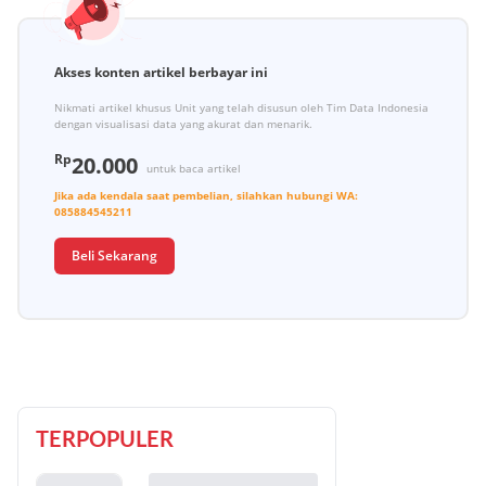
Akses konten artikel berbayar ini
Nikmati artikel khusus Unit yang telah disusun oleh Tim Data Indonesia
dengan visualisasi data yang akurat dan menarik.
Rp
20.000
untuk baca artikel
Jika ada kendala saat pembelian, silahkan hubungi
WA:
085884545211
Beli Sekarang
TERPOPULER