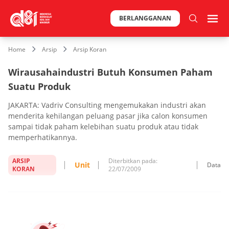
BERLANGGANAN
Home
Arsip
Arsip Koran
Wirausahaindustri Butuh Konsumen Paham
Suatu Produk
JAKARTA: Vadriv Consulting mengemukakan industri akan
menderita kehilangan peluang pasar jika calon konsumen
sampai tidak paham kelebihan suatu produk atau tidak
memperhatikannya.
ARSIP
Diterbitkan pada:
Unit
Data
KORAN
22/07/2009