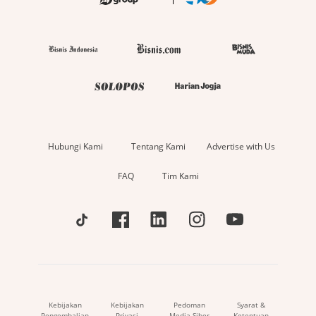
Hubungi Kami
Tentang Kami
Advertise with Us
FAQ
Tim Kami
Kebijakan
Kebijakan
Pedoman
Syarat &
Pengembalian
Privasi
Media Siber
Ketentuan