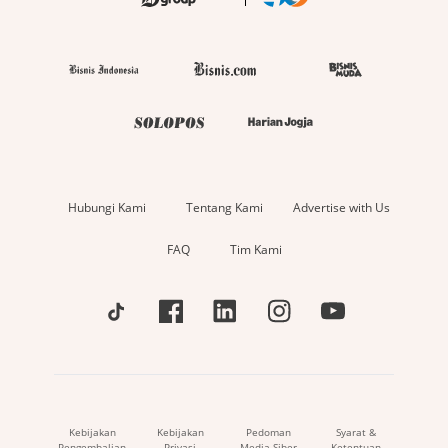
Hubungi Kami
Tentang Kami
Advertise with Us
FAQ
Tim Kami
Kebijakan
Kebijakan
Pedoman
Syarat &
Pengembalian
Privasi
Media Siber
Ketentuan