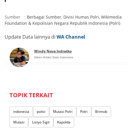
Sumber
:
Berbagai Sumber
,
Divisi Humas Polri
,
Wikimedia
Foundation
&
Kepolisian Negara Republik Indonesia (Polri)
Update Data lainnya di
WA Channel
Windy Nova Indratko
Editor Artikel Data Indonesia
TOPIK TERKAIT
indonesia
polisi
Mutasi Polri
Polri
Brimob
Mutasi
Listyo Sigit
Kapolda