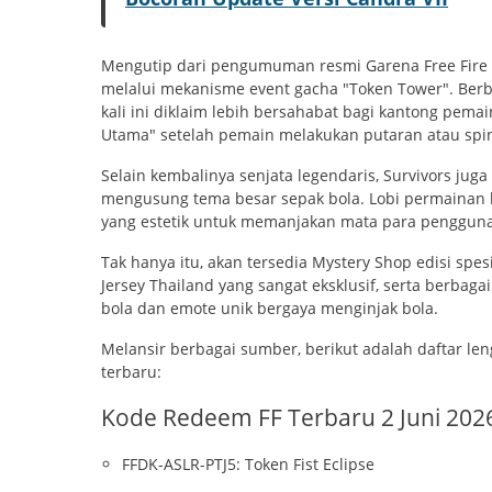
Mengutip dari pengumuman resmi Garena Free Fire In
melalui mekanisme event gacha "Token Tower". Ber
kali ini diklaim lebih bersahabat bagi kantong pema
Utama" setelah pemain melakukan putaran atau spin
Selain kembalinya senjata legendaris, Survivors j
mengusung tema besar sepak bola. Lobi permainan k
yang estetik untuk memanjakan mata para penggun
Tak hanya itu, akan tersedia Mystery Shop edisi spe
Jersey Thailand yang sangat eksklusif, serta berbag
bola dan emote unik bergaya menginjak bola.
Melansir berbagai sumber, berikut adalah daftar len
terbaru:
Kode Redeem FF Terbaru 2 Juni 202
FFDK-ASLR-PTJ5: Token Fist Eclipse