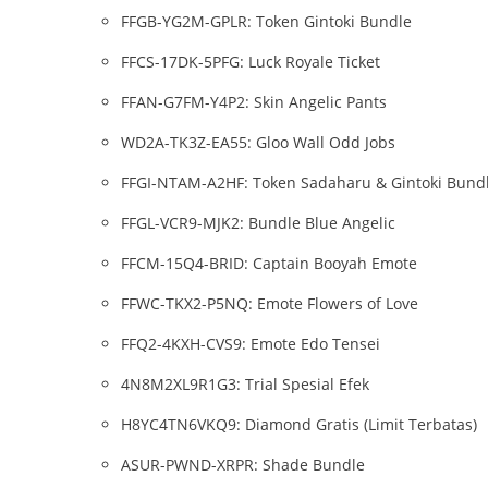
FFGB-YG2M-GPLR: Token Gintoki Bundle
FFCS-17DK-5PFG: Luck Royale Ticket
FFAN-G7FM-Y4P2: Skin Angelic Pants
WD2A-TK3Z-EA55: Gloo Wall Odd Jobs
FFGI-NTAM-A2HF: Token Sadaharu & Gintoki Bund
FFGL-VCR9-MJK2: Bundle Blue Angelic
FFCM-15Q4-BRID: Captain Booyah Emote
FFWC-TKX2-P5NQ: Emote Flowers of Love
FFQ2-4KXH-CVS9: Emote Edo Tensei
4N8M2XL9R1G3: Trial Spesial Efek
H8YC4TN6VKQ9: Diamond Gratis (Limit Terbatas)
ASUR-PWND-XRPR: Shade Bundle