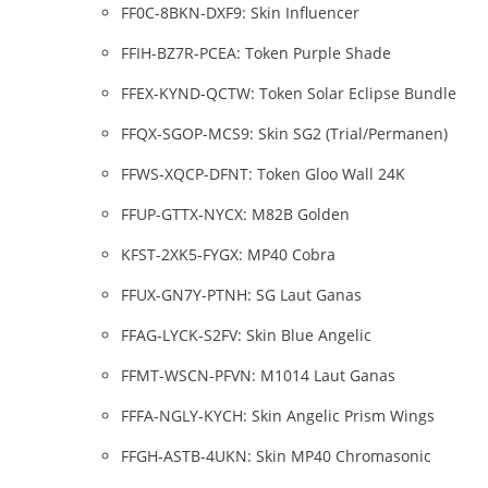
FF0C-8BKN-DXF9: Skin Influencer
FFIH-BZ7R-PCEA: Token Purple Shade
FFEX-KYND-QCTW: Token Solar Eclipse Bundle
FFQX-SGOP-MCS9: Skin SG2 (Trial/Permanen)
FFWS-XQCP-DFNT: Token Gloo Wall 24K
FFUP-GTTX-NYCX: M82B Golden
KFST-2XK5-FYGX: MP40 Cobra
FFUX-GN7Y-PTNH: SG Laut Ganas
FFAG-LYCK-S2FV: Skin Blue Angelic
FFMT-WSCN-PFVN: M1014 Laut Ganas
FFFA-NGLY-KYCH: Skin Angelic Prism Wings
FFGH-ASTB-4UKN: Skin MP40 Chromasonic