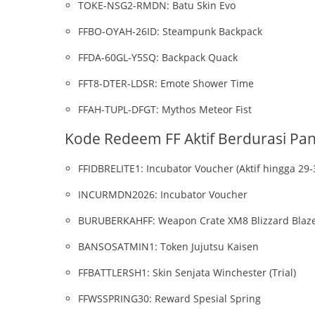
TOKE-NSG2-RMDN: Batu Skin Evo
FFBO-OYAH-26ID: Steampunk Backpack
FFDA-60GL-Y5SQ: Backpack Quack
FFT8-DTER-LDSR: Emote Shower Time
FFAH-TUPL-DFGT: Mythos Meteor Fist
Kode Redeem FF Aktif Berdurasi Panj
FFIDBRELITE1: Incubator Voucher (Aktif hingga 29-
INCURMDN2026: Incubator Voucher
BURUBERKAHFF: Weapon Crate XM8 Blizzard Blaze
BANSOSATMIN1: Token Jujutsu Kaisen
FFBATTLERSH1: Skin Senjata Winchester (Trial)
FFWSSPRING30: Reward Spesial Spring