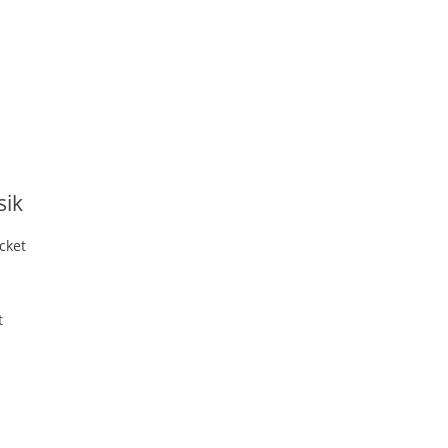
sik
cket
t