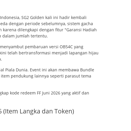
donesia, SG2 Golden kali ini hadir kembali
beda dengan periode sebelumnya, sistem gacha
in karena dilengkapi dengan fitur "Garansi Hadiah
 dalam jumlah tertentu.
uga menyambut pembaruan versi OB54C yang
ini telah bertransformasi menjadi lapangan hijau
a.
sial Piala Dunia. Event ini akan membawa Bundle
ai item pendukung lainnya seperti parasut tema
gkap kode redeem FF Juni 2026 yang aktif dan
6 (Item Langka dan Token)