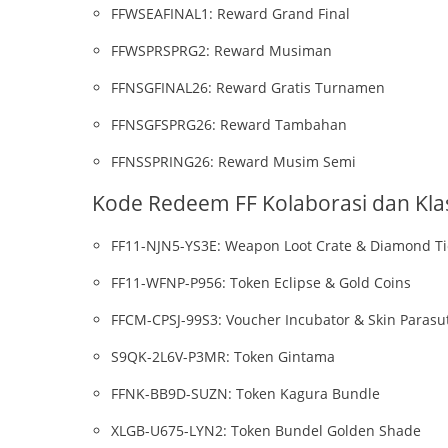
FFWSEAFINAL1: Reward Grand Final
FFWSPRSPRG2: Reward Musiman
FFNSGFINAL26: Reward Gratis Turnamen
FFNSGFSPRG26: Reward Tambahan
FFNSSPRING26: Reward Musim Semi
Kode Redeem FF Kolaborasi dan Kla
FF11-NJN5-YS3E: Weapon Loot Crate & Diamond Ti
FF11-WFNP-P956: Token Eclipse & Gold Coins
FFCM-CPSJ-99S3: Voucher Incubator & Skin Parasu
S9QK-2L6V-P3MR: Token Gintama
FFNK-BB9D-SUZN: Token Kagura Bundle
XLGB-U675-LYN2: Token Bundel Golden Shade