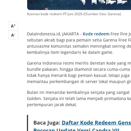
Ilustrasi kode redeem FF Juni 2026./(Sumber foto: Garena)
+
A
DataIndonesia.id, JAKARTA -
Kode redeem
Free Fire 
-
A
sebutan akrab bagi para pemain setia Garena Free Fi
antusiasme komunitas semakin meningkat seiring d
kembalinya item legendaris ke dalam game.
Garena Indonesia resmi merilis deretan kode yang
bundle pakaian, hingga diamond secara cuma-cuma 
tidak hanya menarik bagi pemain kasual, tetapi juga 
memantau perkembangan di server lokal maupun gl
Bulan ini menandai kembalinya senjata yang sangat
Golden. Senjata ini telah lama menjadi primadona 
pertempuran jarak dekat.
Baca Juga:
Daftar Kode Redeem Gens
Bocoran Update Versi Candra VII