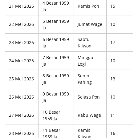
4 Besar 1959
21 Mei 2026
Kamis Pon
15
Ja
5 Besar 1959
22 Mei 2026
Jumat Wage
10
Ja
6 Besar 1959
Sabtu
23 Mei 2026
17
Ja
Kliwon
7 Besar 1959
Minggu
24 Mei 2026
10
Ja
Legi
8 Besar 1959
Senin
25 Mei 2026
13
Ja
Pahing
9 Besar 1959
26 Mei 2026
Selasa Pon
10
Ja
10 Besar
27 Mei 2026
Rabu Wage
11
1959 Ja
11 Besar
Kamis
28 Mei 2026
16
1959 Ja
Kliwon