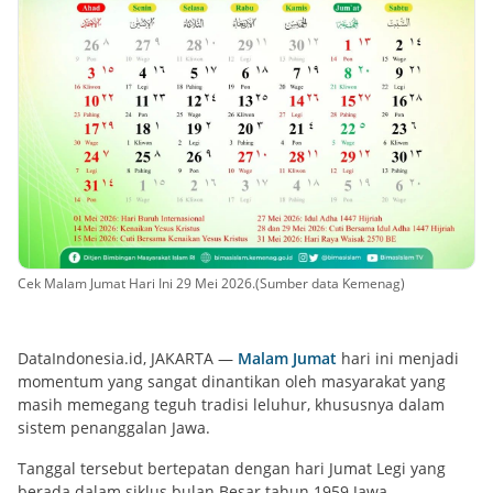
Cek Malam Jumat Hari Ini 29 Mei 2026.(Sumber data Kemenag)
DataIndonesia.id, JAKARTA —
Malam Jumat
hari ini menjadi
momentum yang sangat dinantikan oleh masyarakat yang
masih memegang teguh tradisi leluhur, khususnya dalam
sistem penanggalan Jawa.
Tanggal tersebut bertepatan dengan hari Jumat Legi yang
berada dalam siklus bulan Besar tahun 1959 Jawa.