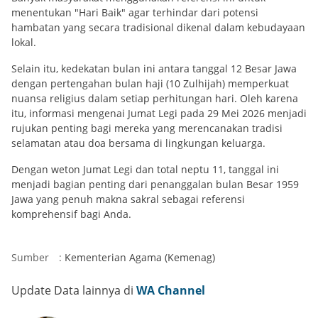
menentukan "Hari Baik" agar terhindar dari potensi
hambatan yang secara tradisional dikenal dalam kebudayaan
lokal.
Selain itu, kedekatan bulan ini antara tanggal 12 Besar Jawa
dengan pertengahan bulan haji (10 Zulhijah) memperkuat
nuansa religius dalam setiap perhitungan hari. Oleh karena
itu, informasi mengenai Jumat Legi pada 29 Mei 2026 menjadi
rujukan penting bagi mereka yang merencanakan tradisi
selamatan atau doa bersama di lingkungan keluarga.
Dengan weton Jumat Legi dan total neptu 11, tanggal ini
menjadi bagian penting dari penanggalan bulan Besar 1959
Jawa yang penuh makna sakral sebagai referensi
komprehensif bagi Anda.
Sumber
:
Kementerian Agama (Kemenag)
Update Data lainnya di
WA Channel