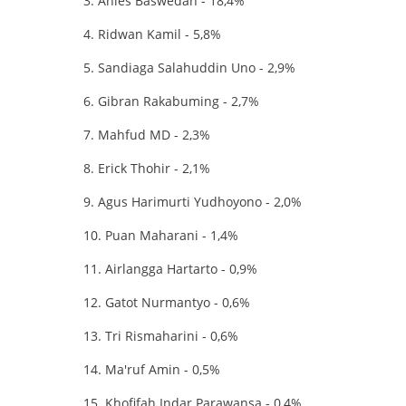
3. Anies Baswedan - 18,4%
4. Ridwan Kamil - 5,8%
5. Sandiaga Salahuddin Uno - 2,9%
6. Gibran Rakabuming - 2,7%
7. Mahfud MD - 2,3%
8. Erick Thohir - 2,1%
9. Agus Harimurti Yudhoyono - 2,0%
10. Puan Maharani - 1,4%
11. Airlangga Hartarto - 0,9%
12. Gatot Nurmantyo - 0,6%
13. Tri Rismaharini - 0,6%
14. Ma'ruf Amin - 0,5%
15. Khofifah Indar Parawansa - 0,4%