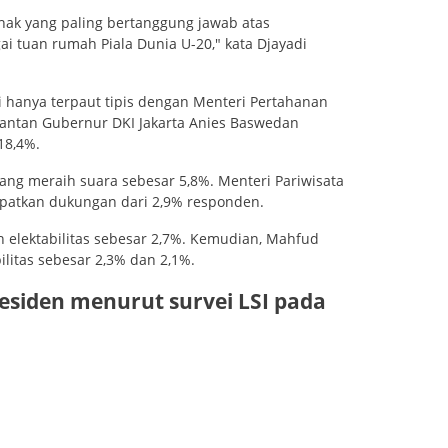
hak yang paling bertanggung jawab atas
i tuan rumah Piala Dunia U-20," kata Djayadi
i hanya terpaut tipis dengan Menteri Pertahanan
antan Gubernur DKI Jakarta Anies Baswedan
18,4%.
ang meraih suara sebesar 5,8%. Menteri Pariwisata
patkan dukungan dari 2,9% responden.
 elektabilitas sebesar 2,7%. Kemudian, Mahfud
litas sebesar 2,3% dan 2,1%.
presiden menurut survei LSI pada