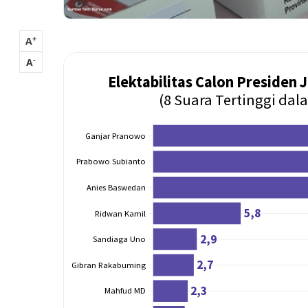
+
A
-
A