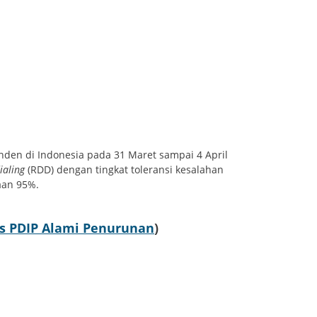
onden di Indonesia pada 31 Maret sampai 4 April
ialing
(RDD) dengan tingkat toleransi kesalahan
aan 95%.
tas PDIP Alami Penurunan
)