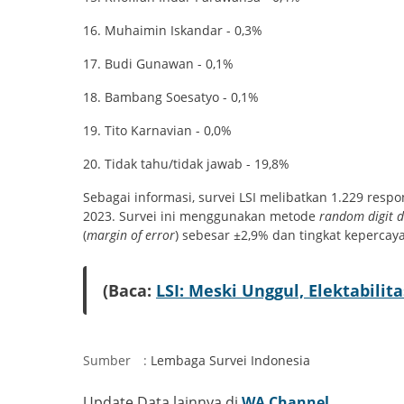
16. Muhaimin Iskandar - 0,3%
17. Budi Gunawan - 0,1%
18. Bambang Soesatyo - 0,1%
19. Tito Karnavian - 0,0%
20. Tidak tahu/tidak jawab - 19,8%
Sebagai informasi, survei LSI melibatkan 1.229 resp
2023. Survei ini menggunakan metode
random digit d
(
margin of error
) sebesar ±2,9% dan tingkat kepercay
(Baca:
LSI: Meski Unggul, Elektabili
Sumber
:
Lembaga Survei Indonesia
Update Data lainnya di
WA Channel