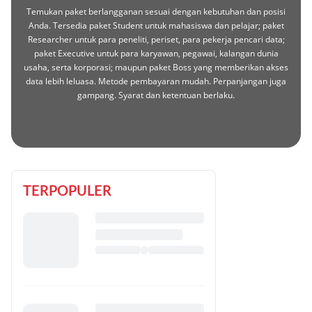
Temukan paket berlangganan sesuai dengan kebutuhan dan posisi
Anda. Tersedia paket Student untuk mahasiswa dan pelajar; paket
Researcher untuk para peneliti, periset, para pekerja pencari data;
paket Executive untuk para karyawan, pegawai, kalangan dunia
usaha, serta korporasi; maupun paket Boss yang memberikan akses
data lebih leluasa. Metode pembayaran mudah. Perpanjangan juga
gampang. Syarat dan ketentuan berlaku.
TERPOPULER