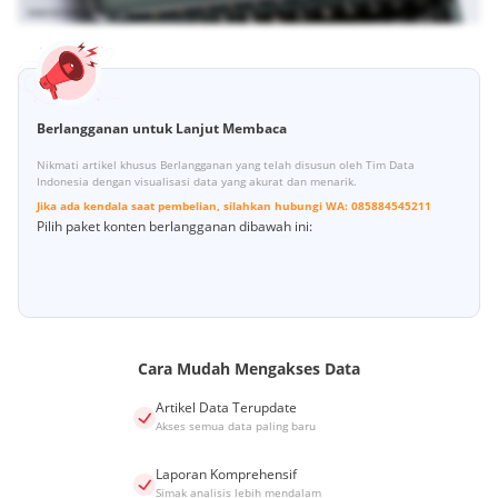
Berlangganan untuk Lanjut Membaca
Nikmati artikel khusus Berlangganan yang telah disusun oleh Tim Data
Indonesia dengan visualisasi data yang akurat dan menarik.
Jika ada kendala saat pembelian, silahkan hubungi
WA:
085884545211
Pilih paket konten berlangganan dibawah ini:
Cara Mudah Mengakses Data
Artikel Data Terupdate
Akses semua data paling baru
Laporan Komprehensif
Simak analisis lebih mendalam