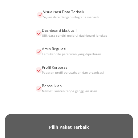
Visualisasi Data Terbaik
Sajian data dengan infografis menarik
Dashboard Eksklusif
Ulik data sendiri melalui dashboard lengkap
Arsip Regulasi
Temukan file peraturan yang diperlukan
Profil Korporasi
Paparan profil perusahaan dan organisasi
Bebas Iklan
Nikmati konten tanpa gangguan iklan
Pilih Paket Terbaik