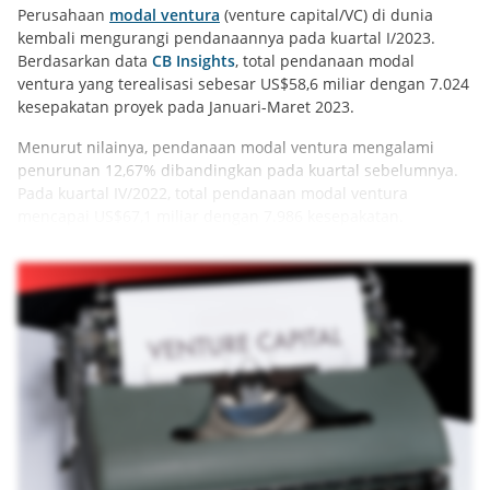
Perusahaan
modal ventura
(venture capital/VC) di dunia
kembali mengurangi pendanaannya pada kuartal I/2023.
Berdasarkan data
CB Insights
, total pendanaan modal
ventura yang terealisasi sebesar US$58,6 miliar dengan 7.024
kesepakatan proyek pada Januari-Maret 2023.
Menurut nilainya, pendanaan modal ventura mengalami
penurunan 12,67% dibandingkan pada kuartal sebelumnya.
Pada kuartal IV/2022, total pendanaan modal ventura
mencapai US$67,1 miliar dengan 7.986 kesepakatan.