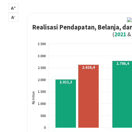
+
A
-
A