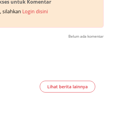
akses untuk Komentar
 silahkan
Login disini
Belum ada komentar
Lihat berita lainnya