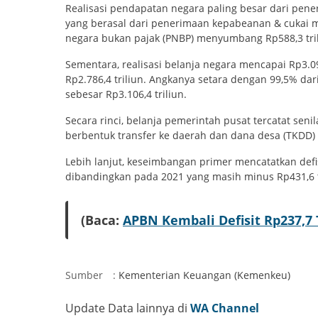
Realisasi pendapatan negara paling besar dari pener
yang berasal dari penerimaan kepabeanan & cukai m
negara bukan pajak (PNBP) menyumbang Rp588,3 tr
Sementara, realisasi belanja negara mencapai Rp3.09
Rp2.786,4 triliun. Angkanya setara dengan 99,5% da
sebesar Rp3.106,4 triliun.
Secara rinci, belanja pemerintah pusat tercatat senil
berbentuk transfer ke daerah dan dana desa (TKDD) 
Lebih lanjut, keseimbangan primer mencatatkan defi
dibandingkan pada 2021 yang masih minus Rp431,6 t
(Baca:
APBN Kembali Defisit Rp237,7 
Sumber
:
Kementerian Keuangan (Kemenkeu)
Update Data lainnya di
WA Channel