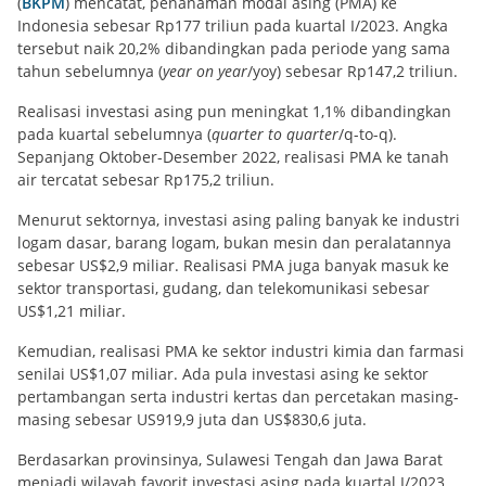
(
BKPM
) mencatat, penanaman modal asing (PMA) ke
Indonesia sebesar Rp177 triliun pada kuartal I/2023. Angka
tersebut naik 20,2% dibandingkan pada periode yang sama
tahun sebelumnya (
year on year
/yoy) sebesar Rp147,2 triliun.
Realisasi investasi asing pun meningkat 1,1% dibandingkan
pada kuartal sebelumnya (
quarter to quarter
/q-to-q).
Sepanjang Oktober-Desember 2022, realisasi PMA ke tanah
air tercatat sebesar Rp175,2 triliun.
Menurut sektornya, investasi asing paling banyak ke industri
logam dasar, barang logam, bukan mesin dan peralatannya
sebesar US$2,9 miliar. Realisasi PMA juga banyak masuk ke
sektor transportasi, gudang, dan telekomunikasi sebesar
US$1,21 miliar.
Kemudian, realisasi PMA ke sektor industri kimia dan farmasi
senilai US$1,07 miliar. Ada pula investasi asing ke sektor
pertambangan serta industri kertas dan percetakan masing-
masing sebesar US919,9 juta dan US$830,6 juta.
Berdasarkan provinsinya, Sulawesi Tengah dan Jawa Barat
menjadi wilayah favorit investasi asing pada kuartal I/2023.