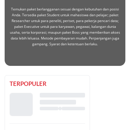
Temukan paket berlangganan sesuai dengan kebutuhan dan posisi
Anda. Tersedia paket Student untuk mahasiswa dan pelajar; paket
Researcher untuk para peneliti, periset, para pekerja pencari data;
paket Executive untuk para karyawan, pegawai, kalangan dunia
usaha, serta korporasi; maupun paket Boss yang memberikan akses
data lebih leluasa. Metode pembayaran mudah. Perpanjangan juga
gampang. Syarat dan ketentuan berlaku.
TERPOPULER