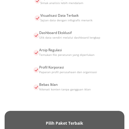
Simak analisis lebih mendalam
Visualisasi Data Terbaik
Sajian data dengan infografis menarik
Dashboard Eksklusif
Ulik data sendiri melalui dashboard lengkap
Arsip Regulasi
Temukan file peraturan yang diperlukan
Profil Korporasi
Paparan profil perusahaan dan organisasi
Bebas Iklan
Nikmati konten tanpa gangguan iklan
Pilih Paket Terbaik