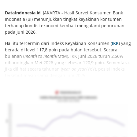
DataIndonesia.id
, JAKARTA - Hasil Survei Konsumen Bank
Indonesia (BI) menunjukkan tingkat keyakinan konsumen
terhadap kondisi ekonomi kembali mengalami penurunan
pada Juni 2026.
Hal itu tercermin dari Indeks Keyakinan Konsumen (
IKK
) yang
berada di level 117,8 poin pada bulan tersebut. Secara
bulanan (
month to month
/MtM), IKK Juni 2026 turun 2,56%
dibandingkan Mei 2026 yang sebesar 120,9 poin. Sementara,
jika dilihat secara tahunan (
year on year
/YoY), posisi indeks
tersebut masih sama dengan Juni 2025.