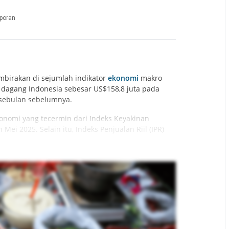
poran
mbirakan di sejumlah indikator
ekonomi
makro
ca dagang Indonesia sebesar US$158,8 juta pada
 sebulan sebelumnya.
onomi yang tecermin dari Indeks Keyakinan
ei 2025. Selain itu, Indeks Penjualan Riil (IPR)