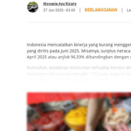
Monavia Ayu Rizaty
BERLANGGANAN
27 Jun 2025 - 03.00
La
Indonesia mencatatkan kinerja yang kurang mengge
yang dirilis pada Juni 2025. Misalnya, surplus nera
April 2025 atau anjlok 96,33% dibandingkan dengan
Kemudian, keyakinan konsumen terhadap kondisi ek
Konsumen (IKK) turun menjadi 117,5 poin pada bulan M
turun menjadi 235,5 poin pada April 2025.