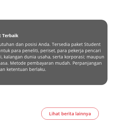
t Terbaik
tuhan dan posisi Anda. Tersedia paket Student
tuk para peneliti, periset, para pekerja pencari
i, kalangan dunia usaha, serta korporasi; maupun
eluasa. Metode pembayaran mudah. Perpanjangan
an ketentuan berlaku.
Lihat berita lainnya