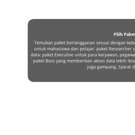
Pilih Pake
Temukan paket berlangganan sesuai dengan kebu
untuk mahasiswa dan pelajar; paket Researcher un
data; paket Executive untuk para karyawan, pegawa
paket Boss yang memberikan akses data lebih l
juga gampang. Syarat d