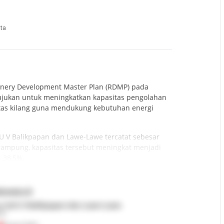
ta
finery Development Master Plan (RDMP) pada
tujukan untuk meningkatkan kapasitas pengolahan
sitas kilang guna mendukung kebutuhan energi
RU V Balikpapan dan Lawe-Lawe tercatat sebesar
P rampung, kapasitas tersebut meningkat menjadi
 38,5%.