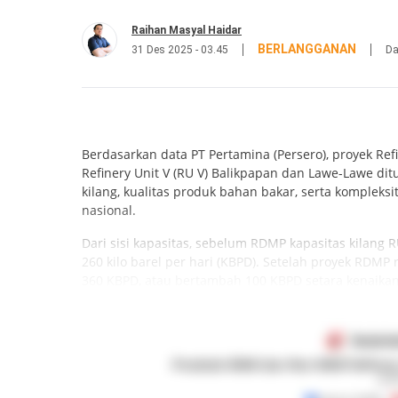
Raihan Masyal Haidar
BERLANGGANAN
31 Des 2025 - 03.45
Da
Berdasarkan data PT Pertamina (Persero), proyek Re
Refinery Unit V (RU V) Balikpapan dan Lawe-Lawe di
kilang, kualitas produk bahan bakar, serta komplek
nasional.
Dari sisi kapasitas, sebelum RDMP kapasitas kilang 
260 kilo barel per hari (KBPD). Setelah proyek RDM
360 KBPD, atau bertambah 100 KBPD setara kenaikan