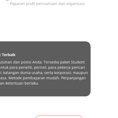
Paparan profil perusahaan dan organisasi
t Terbaik
tuhan dan posisi Anda. Tersedia paket Student
tuk para peneliti, periset, para pekerja pencari
i, kalangan dunia usaha, serta korporasi; maupun
eluasa. Metode pembayaran mudah. Perpanjangan
an ketentuan berlaku.