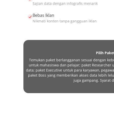
Sajian data dengan infografis menarik
Bebas Iklan
Nikmati konten tanpa gangguan iklan
Pilih Pake
Temukan paket berlangganan sesuai dengan kebu
untuk mahasiswa dan pelajar; paket Researcher un
data; paket Executive untuk para karyawan, pegawa
paket Boss yang memberikan akses data lebih l
juga gampang. Syarat d