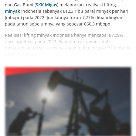
dan Gas Bumi (
SKK Migas
) melaporkan, realisasi lifting
minyak
Indonesia sebanyak 612,3 ribu barel minyak per hari
(mbopd) pada 2022. Jumlahnya turun 7,27% dibandingkan
pada tahun sebelumnya yang sebesar 660,3 mbopd.
Realisasi lifting minyak Indonesia hanya mencapai 87,09%
dari targetnya pada 2022. Sebelumnya, pemerintah
menargetkan produksi minyak siap jual mencapai 703 mbopd
pada tahun lalu.