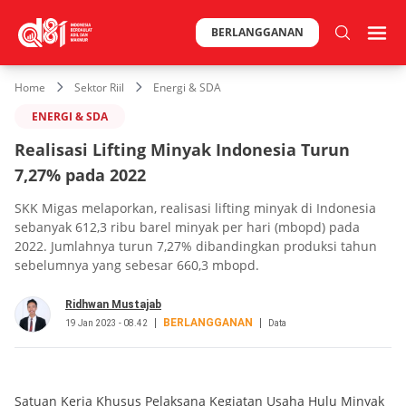
BERLANGGANAN
Home
Sektor Riil
Energi & SDA
ENERGI & SDA
Realisasi Lifting Minyak Indonesia Turun
7,27% pada 2022
SKK Migas melaporkan, realisasi lifting minyak di Indonesia
sebanyak 612,3 ribu barel minyak per hari (mbopd) pada
2022. Jumlahnya turun 7,27% dibandingkan produksi tahun
sebelumnya yang sebesar 660,3 mbopd.
Ridhwan Mustajab
BERLANGGANAN
19 Jan 2023 - 08.42
Data
Satuan Kerja Khusus Pelaksana Kegiatan Usaha Hulu Minyak