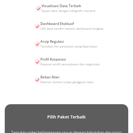
Visualisasi Data Terbaik
Sajian data dengan infografis menarik
Dashboard Eksklusif
Ulik data sendiri melalui dashboard lengkap
Arsip Regulasi
Temukan file peraturan yang diperlukan
Profil Korporasi
Paparan profil perusahaan dan organisasi
Bebas Iklan
Nikmati konten tanpa gangguan iklan
Pilih Paket Terbaik
Temukan paket berlangganan sesuai dengan kebutuhan dan posisi