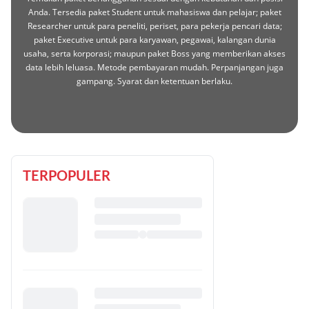
Anda. Tersedia paket Student untuk mahasiswa dan pelajar; paket
Researcher untuk para peneliti, periset, para pekerja pencari data;
paket Executive untuk para karyawan, pegawai, kalangan dunia
usaha, serta korporasi; maupun paket Boss yang memberikan akses
data lebih leluasa. Metode pembayaran mudah. Perpanjangan juga
gampang. Syarat dan ketentuan berlaku.
TERPOPULER