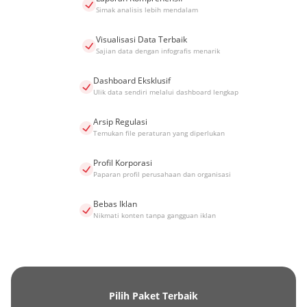
Simak analisis lebih mendalam
Visualisasi Data Terbaik
Sajian data dengan infografis menarik
Dashboard Eksklusif
Ulik data sendiri melalui dashboard lengkap
Arsip Regulasi
Temukan file peraturan yang diperlukan
Profil Korporasi
Paparan profil perusahaan dan organisasi
Bebas Iklan
Nikmati konten tanpa gangguan iklan
Pilih Paket Terbaik