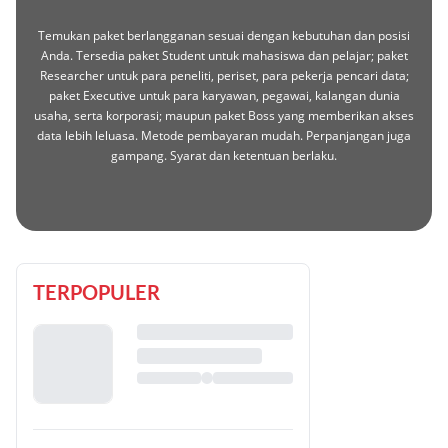
Temukan paket berlangganan sesuai dengan kebutuhan dan posisi
Anda. Tersedia paket Student untuk mahasiswa dan pelajar; paket
Researcher untuk para peneliti, periset, para pekerja pencari data;
paket Executive untuk para karyawan, pegawai, kalangan dunia
usaha, serta korporasi; maupun paket Boss yang memberikan akses
data lebih leluasa. Metode pembayaran mudah. Perpanjangan juga
gampang. Syarat dan ketentuan berlaku.
TERPOPULER