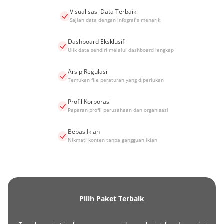
Visualisasi Data Terbaik
Sajian data dengan infografis menarik
Dashboard Eksklusif
Ulik data sendiri melalui dashboard lengkap
Arsip Regulasi
Temukan file peraturan yang diperlukan
Profil Korporasi
Paparan profil perusahaan dan organisasi
Bebas Iklan
Nikmati konten tanpa gangguan iklan
Pilih Paket Terbaik