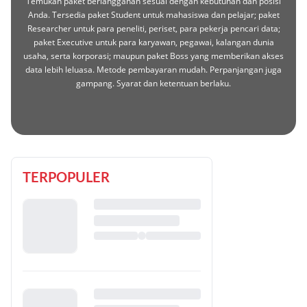
Temukan paket berlangganan sesuai dengan kebutuhan dan posisi
Anda. Tersedia paket Student untuk mahasiswa dan pelajar; paket
Researcher untuk para peneliti, periset, para pekerja pencari data;
paket Executive untuk para karyawan, pegawai, kalangan dunia
usaha, serta korporasi; maupun paket Boss yang memberikan akses
data lebih leluasa. Metode pembayaran mudah. Perpanjangan juga
gampang. Syarat dan ketentuan berlaku.
TERPOPULER