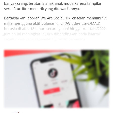
banyak orang, terutama anak-anak muda karena tampilan
serta fitur-fitur menarik yang ditawarkannya.
Berdasarkan laporan We Are Social, TikTok telah memiliki 1,4
miliar pengguna aktif bulanan (
monthly active users
/MAU)
berusia di atas 18 tahun secara global hingga kuartal I/2022.
Jumlah ini meningkat 15,34% dibandingkan pada kuartal
sebelumnya yang sebanyak 1,2 miliar pengguna.