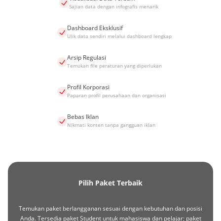
Sajian data dengan infografis menarik
Dashboard Eksklusif
Ulik data sendiri melalui dashboard lengkap
Arsip Regulasi
Temukan file peraturan yang diperlukan
Profil Korporasi
Paparan profil perusahaan dan organisasi
Bebas Iklan
Nikmati konten tanpa gangguan iklan
Pilih Paket Terbaik
Temukan paket berlangganan sesuai dengan kebutuhan dan posisi
Anda. Tersedia paket Student untuk mahasiswa dan pelajar; paket