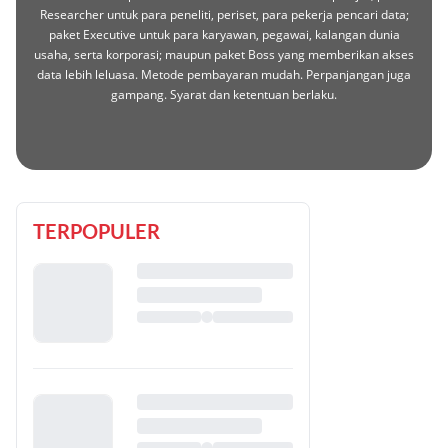
Researcher untuk para peneliti, periset, para pekerja pencari data;
paket Executive untuk para karyawan, pegawai, kalangan dunia
usaha, serta korporasi; maupun paket Boss yang memberikan akses
data lebih leluasa. Metode pembayaran mudah. Perpanjangan juga
gampang. Syarat dan ketentuan berlaku.
TERPOPULER