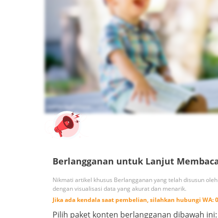
Berlangganan untuk Lanjut Membac
Nikmati artikel khusus Berlangganan yang telah disusun ole
dengan visualisasi data yang akurat dan menarik.
Jika ada kendala saat pembelian, silahkan hubungi
WA:
Pilih paket konten berlangganan dibawah ini: