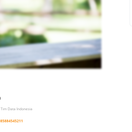
a
h Tim Data Indonesia
085884545211