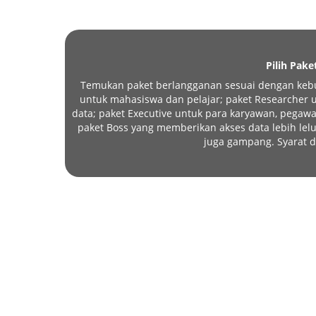
Pilih Pake
Temukan paket berlangganan sesuai dengan kebu
untuk mahasiswa dan pelajar; paket Researcher un
data; paket Executive untuk para karyawan, pegawa
paket Boss yang memberikan akses data lebih l
juga gampang. Syarat d