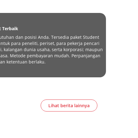
t Terbaik
tuhan dan posisi Anda. Tersedia paket Student
tuk para peneliti, periset, para pekerja pencari
i, kalangan dunia usaha, serta korporasi; maupun
eluasa. Metode pembayaran mudah. Perpanjangan
an ketentuan berlaku.
Lihat berita lainnya