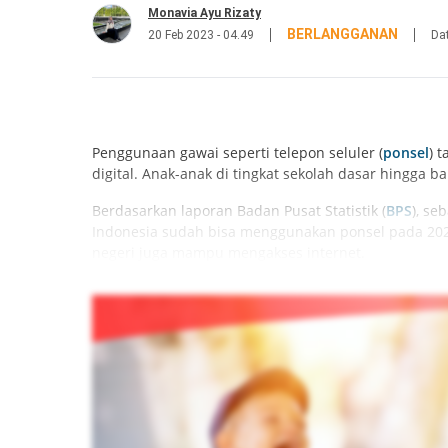
Monavia Ayu Rizaty
BERLANGGANAN
20 Feb 2023 - 04.49
Da
Penggunaan gawai seperti telepon seluler (
ponsel
) 
digital. Anak-anak di tingkat sekolah dasar hingga 
Berdasarkan laporan Badan Pusat Statistik (
BPS
), se
Indonesia sudah bisa menggunakan ponsel pada 2022
negeri juga mampu mengakses internet.