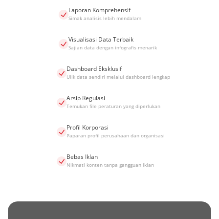
Laporan Komprehensif
Simak analisis lebih mendalam
Visualisasi Data Terbaik
Sajian data dengan infografis menarik
Dashboard Eksklusif
Ulik data sendiri melalui dashboard lengkap
Arsip Regulasi
Temukan file peraturan yang diperlukan
Profil Korporasi
Paparan profil perusahaan dan organisasi
Bebas Iklan
Nikmati konten tanpa gangguan iklan