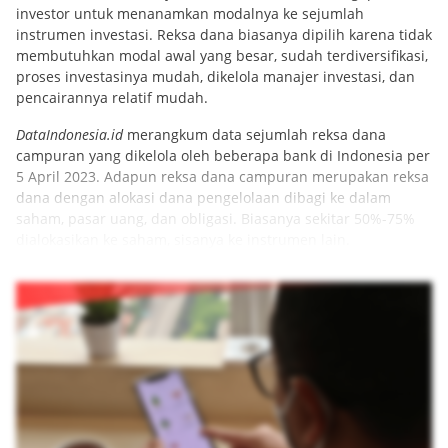
investor untuk menanamkan modalnya ke sejumlah
instrumen investasi. Reksa dana biasanya dipilih karena tidak
membutuhkan modal awal yang besar, sudah terdiversifikasi,
proses investasinya mudah, dikelola manajer investasi, dan
pencairannya relatif mudah.
DataIndonesia.id
merangkum data sejumlah reksa dana
campuran yang dikelola oleh beberapa bank di Indonesia per
5 April 2023. Adapun reksa dana campuran merupakan reksa
dana dengan alokasi dana pengelolaan dibagi ke dalam
saham, pasar uang, dan obligasi. Biasanya sekitar 50%-75%
dialokasikan ke saham, sisanya ke instrumen lain.