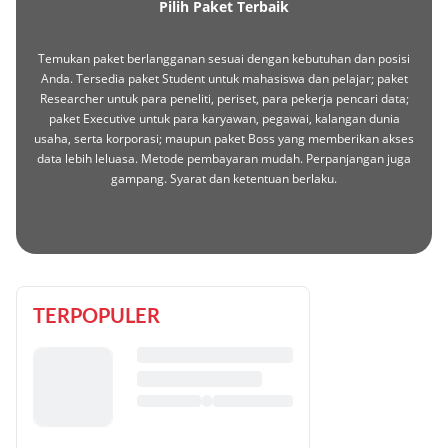
Pilih Paket Terbaik
Temukan paket berlangganan sesuai dengan kebutuhan dan posisi
Anda. Tersedia paket Student untuk mahasiswa dan pelajar; paket
Researcher untuk para peneliti, periset, para pekerja pencari data;
paket Executive untuk para karyawan, pegawai, kalangan dunia
usaha, serta korporasi; maupun paket Boss yang memberikan akses
data lebih leluasa. Metode pembayaran mudah. Perpanjangan juga
gampang. Syarat dan ketentuan berlaku.
TERPOPULER