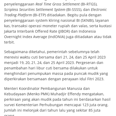
penyelenggaraan
Real Time Gross Settlement
(BI-RTGS),
Scripless Securities Settlement System
(BI-SSSS), dan
Electronic
Trading Platform
(BI-ETP) ditiadakan. Begitu pula dengan
penyelenggaraan system kliring nasional BI (SKNBI), layanan
kas, transaksi operasi moneter rupiah dan valas, serta kuotasi
Jakarta Interbank Offered Rate (JIBOR) dan Indonesia
Overnight Index Average (IndONIA) juga ditiadakan atau tidak
terbit.
Sebagaimana diketahui, pemerintah sebelumnya telah
merevisi waktu cuti bersama dari 21, 24, dan 25 April 2023
menjadi 19, 20, 21, 24, dan 25 April 2023. Pergeseran dan
penambahan hari libur cuti bersama dilakukan untuk
menghindari penumpukan massa pada puncak mudik yang
diperkirakan bersamaan dengan perayaan Idul Fitri 2023.
Menteri Koordinator Pembangunan Manusia dan
Kebudayaan (Menko PMK) Muhadjir Effendy mengatakan,
perkiraan yang akan mudik pada tahun ini berdasarkan hasil
survei Kementerian Perhubungan mencapai 123 juta orang.
Jumlah ini melonjak dari tahun lalu yang sekitar 85 juta
orang.