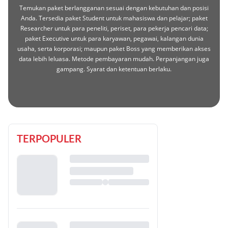
Temukan paket berlangganan sesuai dengan kebutuhan dan posisi
Anda. Tersedia paket Student untuk mahasiswa dan pelajar; paket
Researcher untuk para peneliti, periset, para pekerja pencari data;
paket Executive untuk para karyawan, pegawai, kalangan dunia
usaha, serta korporasi; maupun paket Boss yang memberikan akses
data lebih leluasa. Metode pembayaran mudah. Perpanjangan juga
gampang. Syarat dan ketentuan berlaku.
TERPOPULER