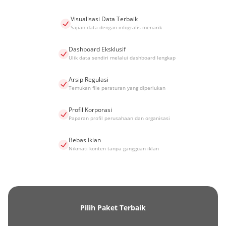
Visualisasi Data Terbaik
Sajian data dengan infografis menarik
Dashboard Eksklusif
Ulik data sendiri melalui dashboard lengkap
Arsip Regulasi
Temukan file peraturan yang diperlukan
Profil Korporasi
Paparan profil perusahaan dan organisasi
Bebas Iklan
Nikmati konten tanpa gangguan iklan
Pilih Paket Terbaik