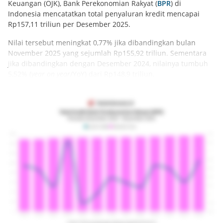
Keuangan (OJK), Bank Perekonomian Rakyat (
BPR
) di
Indonesia mencatatkan total penyaluran kredit mencapai
Rp157,11 triliun per Desember 2025.
Nilai tersebut meningkat 0,77% jika dibandingkan bulan
November 2025 yang sejumlah Rp155,92 triliun. Sementara
jika dibandingkan dengan Desember 2024, nilainya tumbuh
5,52% (
year on year
/YoY) dari Rp148,9 triliun.