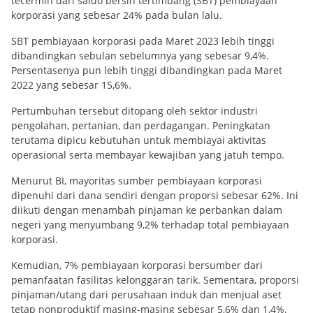
tecermin dari saldo bersih tertimbang (SBT) pembiayaan
korporasi yang sebesar 24% pada bulan lalu.
SBT pembiayaan korporasi pada Maret 2023 lebih tinggi
dibandingkan sebulan sebelumnya yang sebesar 9,4%.
Persentasenya pun lebih tinggi dibandingkan pada Maret
2022 yang sebesar 15,6%.
Pertumbuhan tersebut ditopang oleh sektor industri
pengolahan, pertanian, dan perdagangan. Peningkatan
terutama dipicu kebutuhan untuk membiayai aktivitas
operasional serta membayar kewajiban yang jatuh tempo.
Menurut BI, mayoritas sumber pembiayaan korporasi
dipenuhi dari dana sendiri dengan proporsi sebesar 62%. Ini
diikuti dengan menambah pinjaman ke perbankan dalam
negeri yang menyumbang 9,2% terhadap total pembiayaan
korporasi.
Kemudian, 7% pembiayaan korporasi bersumber dari
pemanfaatan fasilitas kelonggaran tarik. Sementara, proporsi
pinjaman/utang dari perusahaan induk dan menjual aset
tetap nonproduktif masing-masing sebesar 5,6% dan 1,4%.