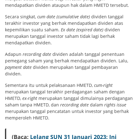
mendapatkan dividen ataupun hak dalam HMETD tersebut.
Secara singkat,
cum date (cumulative date)
dividen tanggal
terakhir investor yang berhak mendapatkan dividen atas
kepemilikan suatu saham.
Ex date (expired date)
dividen
merupakan tanggal investor saham tidak lagi berhak
mendapatkan dividen.
Adapun
recording date
dividen adalah tanggal penentuan
pemegang saham yang berhak mendapatkan dividen. Lalu,
payment date
dividen merupakan tanggal pembayaran
dividen.
Sementara itu untuk pelaksanaan HMETD,
cum-right
merupakan tanggal terakhir perdagangan saham dengan
HMETD,
ex-right
merupakan tanggal dimulainya perdagangan
saham tanpa HMETD, dan
recording date
dalam
rights issue
merupakan tanggal pencatatan untuk investor yang berhak
memperoleh HMETD.
(Baca:
Lelang SUN 31 Januari 2023: Ini