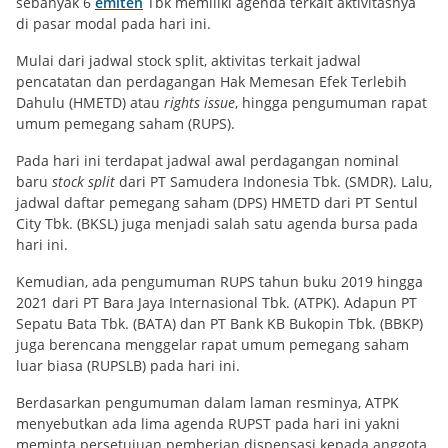
sebanyak 6
emiten
Tbk memiliki agenda terkait aktivitasnya
di pasar modal pada hari ini.
Mulai dari jadwal stock split, aktivitas terkait jadwal
pencatatan dan perdagangan Hak Memesan Efek Terlebih
Dahulu (HMETD) atau
rights issue
, hingga pengumuman rapat
umum pemegang saham (RUPS).
Pada hari ini terdapat jadwal awal perdagangan nominal
baru
stock split
dari PT Samudera Indonesia Tbk. (SMDR). Lalu,
jadwal daftar pemegang saham (DPS) HMETD dari PT Sentul
City Tbk. (BKSL) juga menjadi salah satu agenda bursa pada
hari ini.
Kemudian, ada pengumuman RUPS tahun buku 2019 hingga
2021 dari PT Bara Jaya Internasional Tbk. (ATPK). Adapun PT
Sepatu Bata Tbk. (BATA) dan PT Bank KB Bukopin Tbk. (BBKP)
juga berencana menggelar rapat umum pemegang saham
luar biasa (RUPSLB) pada hari ini.
Berdasarkan pengumuman dalam laman resminya, ATPK
menyebutkan ada lima agenda RUPST pada hari ini yakni
meminta persetujuan pemberian dispensasi kepada anggota