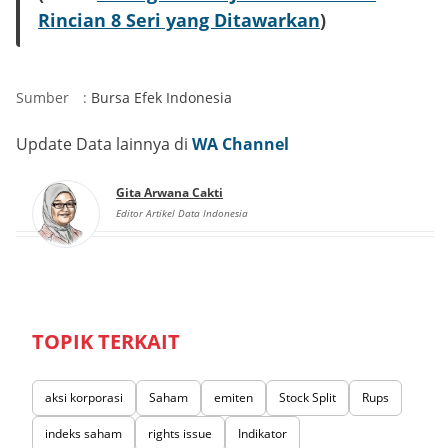
Rincian 8 Seri yang Ditawarkan
)
Sumber
:
Bursa Efek Indonesia
Update Data lainnya di
WA Channel
Gita Arwana Cakti
Editor Artikel Data Indonesia
TOPIK TERKAIT
aksi korporasi
Saham
emiten
Stock Split
Rups
indeks saham
rights issue
Indikator