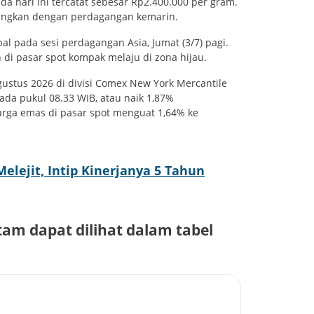
a hari ini tercatat sebesar Rp2.400.000 per gram.
ndingkan dengan perdagangan kemarin.
l pada sesi perdagangan Asia, Jumat (3/7) pagi.
di pasar spot kompak melaju di zona hijau.
gustus 2026 di divisi Comex New York Mercantile
pada pukul 08.33 WIB, atau naik 1,87%
arga emas di pasar spot menguat 1,64% ke
lejit, Intip Kinerjanya 5 Tahun
tam dapat dilihat dalam tabel