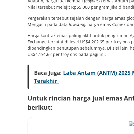
Adapun, harga jual kembali (
buyback
) emas Antam pad
Nilai tersebut melejit Rp55.000 per gram jika diba
Pergerakan tersebut sejalan dengan harga emas globa
Mengacu pada data
Investing
, harga emas Comex dan 
Harga kontrak emas paling aktif untuk pengiriman A
Exchange tercatat di level US$4.202,65 per troy ons 
dibandingkan penutupan sebelumnya. Di sisi lain, h
US$4.191,62 per troy ons pada pagi ini.
Baca Juga:
Laba Antam (ANTM) 2025 Me
Terakhir
Untuk rincian harga jual emas An
berikut: