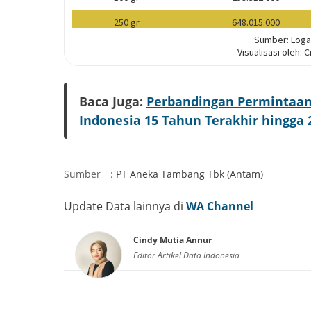
Baca Juga:
Perbandingan Permintaan 
Indonesia 15 Tahun Terakhir hingga 
Sumber
:
PT Aneka Tambang Tbk (Antam)
Update Data lainnya di
WA Channel
Cindy Mutia Annur
Editor Artikel Data Indonesia