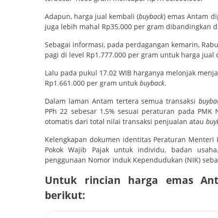
Adapun, harga jual kembali (
buyback
) emas Antam di
juga lebih mahal Rp35.000 per gram dibandingkan
Sebagai informasi, pada perdagangan kemarin, Rabu 
pagi di level Rp1.777.000 per gram untuk harga jua
Lalu pada pukul 17.02 WIB harganya melonjak menja
Rp1.661.000 per gram untuk
buyback
.
Dalam laman Antam tertera semua transaksi
buyb
PPh 22 sebesar 1,5% sesuai peraturan pada PMK N
otomatis dari total nilai transaksi penjualan atau
buy
Kelengkapan dokumen identitas Peraturan Menter
Pokok Wajib Pajak untuk individu, badan usah
penggunaan Nomor Induk Kependudukan (NIK) sebag
Untuk rincian harga emas Ant
berikut: