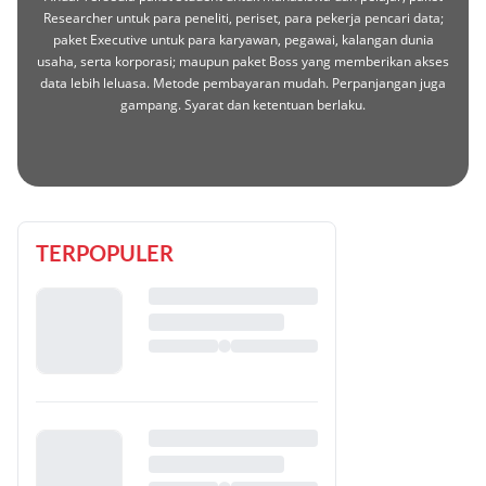
Researcher untuk para peneliti, periset, para pekerja pencari data;
paket Executive untuk para karyawan, pegawai, kalangan dunia
usaha, serta korporasi; maupun paket Boss yang memberikan akses
data lebih leluasa. Metode pembayaran mudah. Perpanjangan juga
gampang. Syarat dan ketentuan berlaku.
TERPOPULER