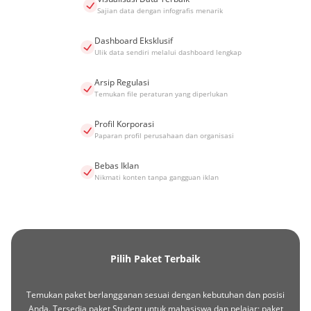
Sajian data dengan infografis menarik
Dashboard Eksklusif
Ulik data sendiri melalui dashboard lengkap
Arsip Regulasi
Temukan file peraturan yang diperlukan
Profil Korporasi
Paparan profil perusahaan dan organisasi
Bebas Iklan
Nikmati konten tanpa gangguan iklan
Pilih Paket Terbaik
Temukan paket berlangganan sesuai dengan kebutuhan dan posisi
Anda. Tersedia paket Student untuk mahasiswa dan pelajar; paket