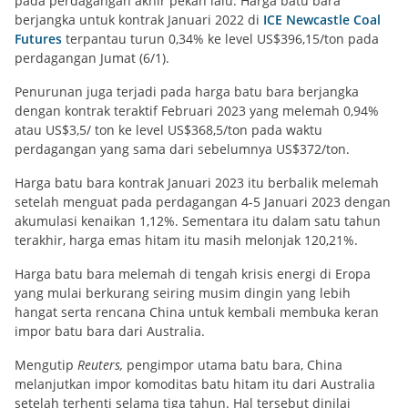
pada perdagangan akhir pekan lalu. Harga batu bara
berjangka untuk kontrak Januari 2022 di
ICE Newcastle Coal
Futures
terpantau turun 0,34% ke level US$396,15/ton pada
perdagangan Jumat (6/1).
Penurunan juga terjadi pada harga batu bara berjangka
dengan kontrak teraktif Februari 2023 yang melemah 0,94%
atau US$3,5/ ton ke level US$368,5/ton pada waktu
perdagangan yang sama dari sebelumnya US$372/ton.
Harga batu bara kontrak Januari 2023 itu berbalik melemah
setelah menguat pada perdagangan 4-5 Januari 2023 dengan
akumulasi kenaikan 1,12%. Sementara itu dalam satu tahun
terakhir, harga emas hitam itu masih melonjak 120,21%.
Harga batu bara melemah di tengah krisis energi di Eropa
yang mulai berkurang seiring musim dingin yang lebih
hangat serta rencana China untuk kembali membuka keran
impor batu bara dari Australia.
Mengutip
Reuters,
pengimpor utama batu bara, China
melanjutkan impor komoditas batu hitam itu dari Australia
setelah terhenti selama tiga tahun. Hal tersebut dinilai