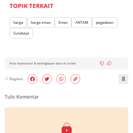
TOPIK TERKAIT
harga
harga emas
Emas
ANTAM
pegadaian
Surabaya
Nilai keakuratan & kelengkapan data di artikel
Bagikan
Tulis Komentar